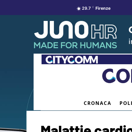
29.7
C
Firenze
CRONACA
POL
Malattie cardio