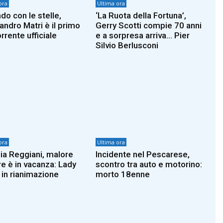
ora
Ultima ora
do con le stelle,
‘La Ruota della Fortuna’,
andro Matri è il primo
Gerry Scotti compie 70 anni
rrente ufficiale
e a sorpresa arriva… Pier
Silvio Berlusconi
ora
Ultima ora
zia Reggiani, malore
Incidente nel Pescarese,
e è in vacanza: Lady
scontro tra auto e motorino:
 in rianimazione
morto 18enne