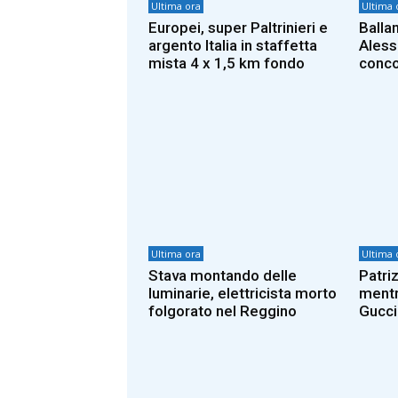
Ultima ora
Ultima 
Europei, super Paltrinieri e
Ballan
argento Italia in staffetta
Aless
mista 4 x 1,5 km fondo
conco
Ultima ora
Ultima 
Stava montando delle
Patri
luminarie, elettricista morto
mentr
folgorato nel Reggino
Gucci