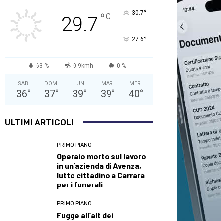
°
30.7
°
C
29.7
°
27.6
63 %
0.9kmh
0 %
SAB
DOM
LUN
MAR
MER
36
°
37
°
39
°
39
°
40
°
ULTIMI ARTICOLI
PRIMO PIANO
Operaio morto sul lavoro
in un’azienda di Avenza,
lutto cittadino a Carrara
per i funerali
PRIMO PIANO
Fugge all’alt dei