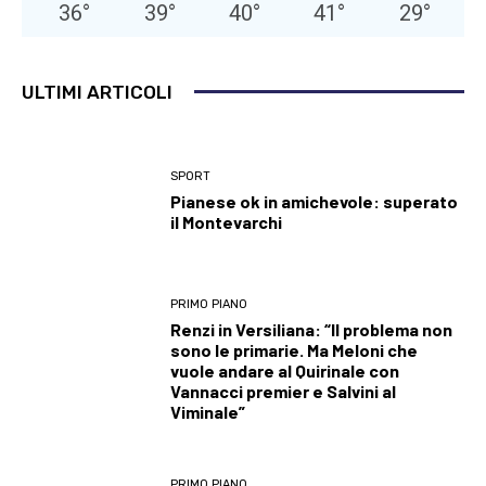
36
°
39
°
40
°
41
°
29
°
ULTIMI ARTICOLI
SPORT
Pianese ok in amichevole: superato
il Montevarchi
PRIMO PIANO
Renzi in Versiliana: “Il problema non
sono le primarie. Ma Meloni che
vuole andare al Quirinale con
Vannacci premier e Salvini al
Viminale”
PRIMO PIANO