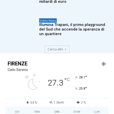
miliardi di euro
Video News
Illumina Trapani, il primo playground
del Sud che accende la speranza di
un quartiere
Carica altri
FIRENZE
Cielo Sereno
°
28.1
°
C
27.3
°
25.8
54 %
1.3kmh
2 %
GIO
VEN
SAB
DOM
LUN