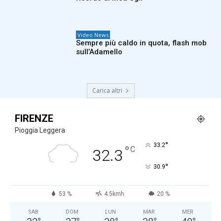
Video News
Sempre più caldo in quota, flash mob
sull’Adamello
Carica altri
FIRENZE
Pioggia Leggera
°
33.2
°
C
32.3
°
30.9
53 %
4.5kmh
20 %
SAB
DOM
LUN
MAR
MER