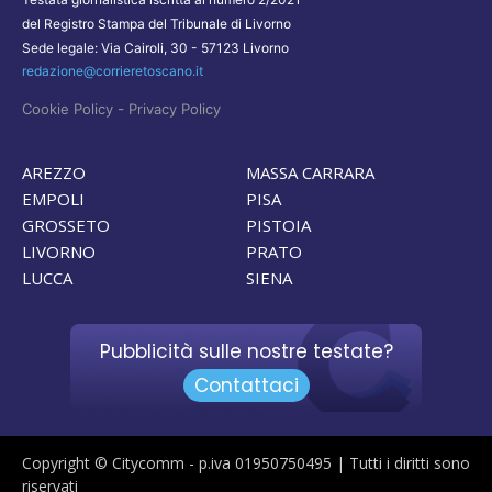
del Registro Stampa del Tribunale di Livorno
Sede legale: Via Cairoli, 30 - 57123 Livorno
redazione@corrieretoscano.it
-
Cookie Policy
Privacy Policy
AREZZO
MASSA CARRARA
EMPOLI
PISA
GROSSETO
PISTOIA
LIVORNO
PRATO
LUCCA
SIENA
Pubblicità sulle nostre testate?
Contattaci
Copyright © Citycomm - p.iva 01950750495 | Tutti i diritti sono
riservati