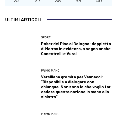
32
°
37
°
38
°
38
°
40
°
ULTIMI ARTICOLI
SPORT
Poker del Pisa al Bologna: doppietta
di Marras in evidenza, a segno anche
Canestrelli e Vural
PRIMO PIANO
Versiliana gremita per Vannacci:
“Disponibile a dialogare con
chiunque. Non sono io che voglio far
cadere questa nazione in mano alla
sinistra”
PRIMO PIANO