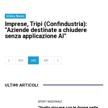
Video News
Imprese, Tripi (Confindustria):
“Aziende destinate a chiudere
senza applicazione AI”
439
440
441
ULTIMI ARTICOLI
SPORT NAZIONALE
“Voglio giocare con le donne nella