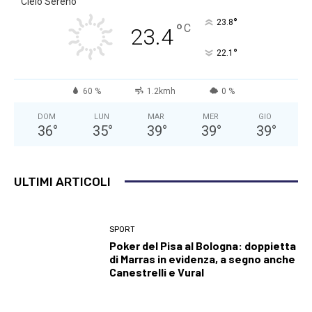
Cielo Sereno
°
23.8
°
C
23.4
°
22.1
60 %
1.2kmh
0 %
DOM
LUN
MAR
MER
GIO
36
°
35
°
39
°
39
°
39
°
ULTIMI ARTICOLI
SPORT
Poker del Pisa al Bologna: doppietta
di Marras in evidenza, a segno anche
Canestrelli e Vural