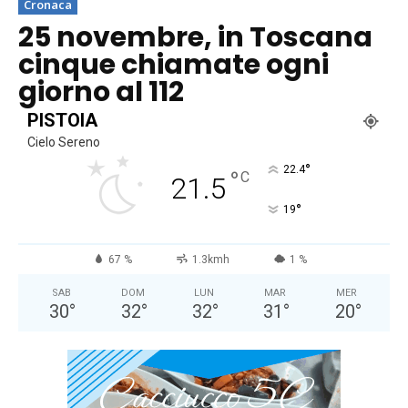
Cronaca
25 novembre, in Toscana
cinque chiamate ogni
giorno al 112
PISTOIA
Cielo Sereno
°
22.4
°
C
21.5
°
19
67 %
1.3kmh
1 %
SAB
DOM
LUN
MAR
MER
30
°
32
°
32
°
31
°
20
°