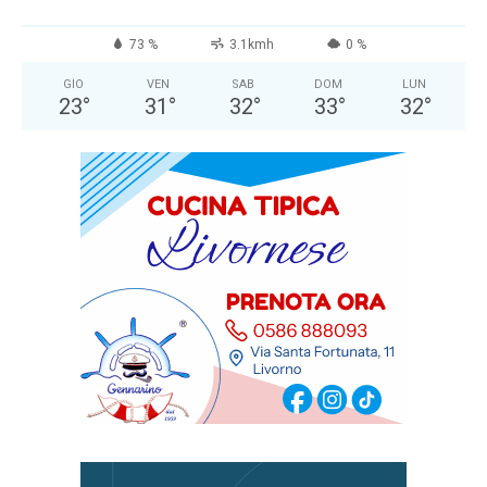
73 %
3.1kmh
0 %
GIO
VEN
SAB
DOM
LUN
23
°
31
°
32
°
33
°
32
°