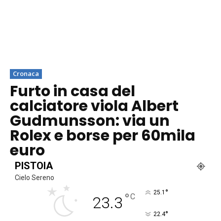
Cronaca
Furto in casa del
calciatore viola Albert
Gudmunsson: via un
Rolex e borse per 60mila
euro
PISTOIA
Cielo Sereno
°
25.1
°
C
23.3
°
22.4