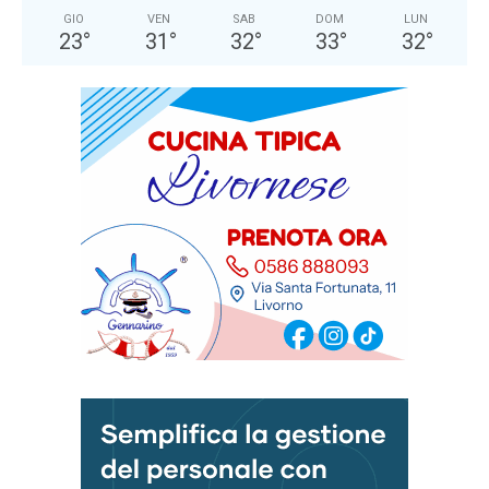
GIO
VEN
SAB
DOM
LUN
23
°
31
°
32
°
33
°
32
°