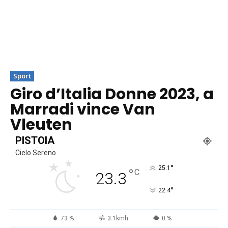
Sport
Giro d’Italia Donne 2023, a
Marradi vince Van
Vleuten
PISTOIA
Cielo Sereno
°
25.1
°
C
23.3
°
22.4
73 %
3.1kmh
0 %