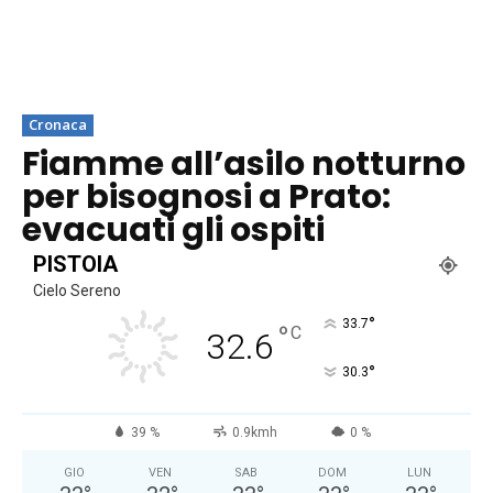
Cronaca
Fiamme all’asilo notturno
per bisognosi a Prato:
evacuati gli ospiti
PISTOIA
Cielo Sereno
°
33.7
°
C
32.6
°
30.3
39 %
0.9kmh
0 %
GIO
VEN
SAB
DOM
LUN