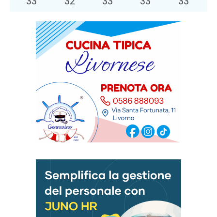
33
°
32
°
33
°
33
°
33
°