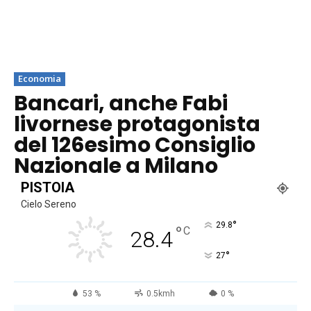
Economia
Bancari, anche Fabi
livornese protagonista
del 126esimo Consiglio
Nazionale a Milano
PISTOIA
Cielo Sereno
°
29.8
°
C
28.4
°
27
53 %
0.5kmh
0 %