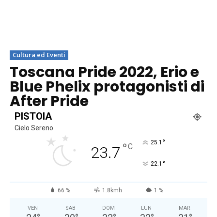
Cultura ed Eventi
Toscana Pride 2022, Erio e
Blue Phelix protagonisti di
After Pride
PISTOIA
Cielo Sereno
°
25.1
°
C
23.7
°
22.1
66 %
1.8kmh
1 %
VEN
SAB
DOM
LUN
MAR