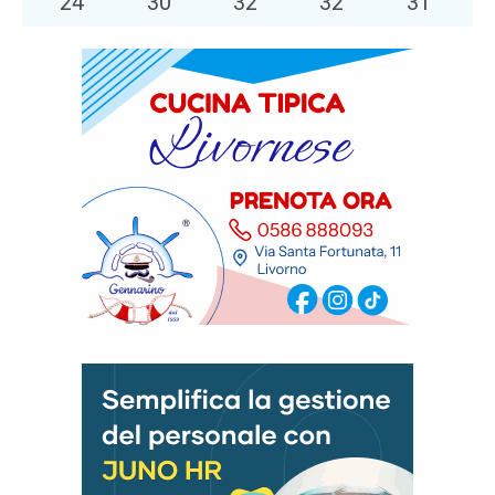
24
°
30
°
32
°
32
°
31
°