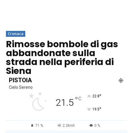
Cronaca
Rimosse bombole di gas
abbandonate sulla
strada nella periferia di
Siena
PISTOIA
Cielo Sereno
°
22.8
°
C
21.5
°
19.5
71 %
2.2kmh
0 %