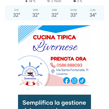
68 %
2.7kmh
0 %
GIO
VEN
SAB
DOM
LUN
32
°
32
°
32
°
33
°
34
°