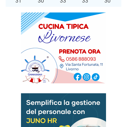
31
°
30
°
33
°
33
°
30
°