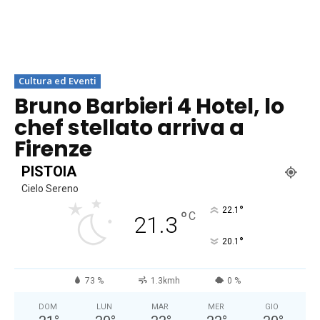
Cultura ed Eventi
Bruno Barbieri 4 Hotel, lo
chef stellato arriva a
Firenze
PISTOIA
Cielo Sereno
°
22.1
°
C
21.3
°
20.1
73 %
1.3kmh
0 %
DOM
LUN
MAR
MER
GIO