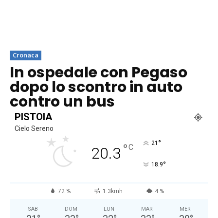
Cronaca
In ospedale con Pegaso
dopo lo scontro in auto
contro un bus
PISTOIA
Cielo Sereno
°
21
°
C
20.3
°
18.9
72 %
1.3kmh
4 %
SAB
DOM
LUN
MAR
MER