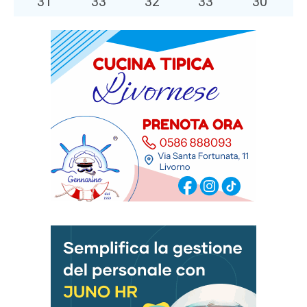
31
°
33
°
32
°
33
°
30
°