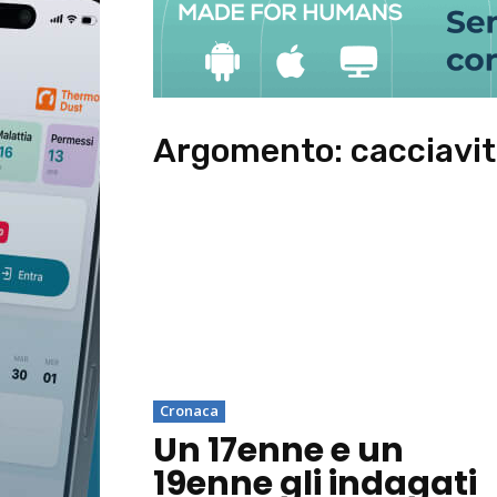
Argomento:
cacciavi
Cronaca
Un 17enne e un
19enne gli indagati