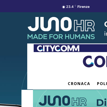
23.4
C
Firenze
CRONACA
POL