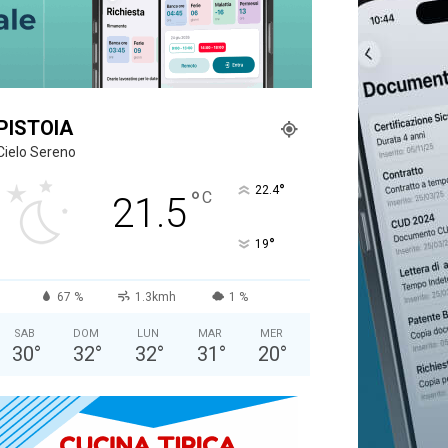
PISTOIA
Cielo Sereno
°
22.4
°
C
21.5
°
19
67 %
1.3kmh
1 %
SAB
DOM
LUN
MAR
MER
30
°
32
°
32
°
31
°
20
°