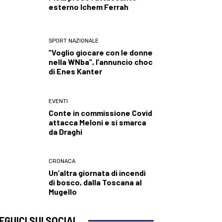
esterno Ichem Ferrah
SPORT NAZIONALE
“Voglio giocare con le donne
nella WNba”, l’annuncio choc
di Enes Kanter
EVENTI
Conte in commissione Covid
attacca Meloni e si smarca
da Draghi
CRONACA
Un’altra giornata di incendi
di bosco, dalla Toscana al
Mugello
EGUICI SUI SOCIAL