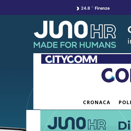
24.8
C
Firenze
CRONACA
POL