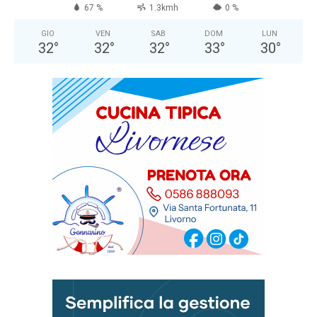
67 %
1.3kmh
0 %
GIO
VEN
SAB
DOM
LUN
32
°
32
°
32
°
33
°
30
°