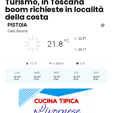
Turismo, in Toscana
boom richieste in località
della costa
PISTOIA
Cielo Sereno
°
22.5
°
C
21.8
°
20.1
72 %
0.5kmh
0 %
LUN
MAR
MER
GIO
VEN
32
°
32
°
32
°
32
°
32
°