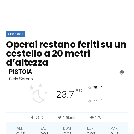
Cronaca
Operai restano feriti su un
cestello a 20 metri
d’altezza
PISTOIA
Cielo Sereno
°
25.1
°
C
23.7
°
22.1
66 %
1.8kmh
1 %
VEN
SAB
DOM
LUN
MAR