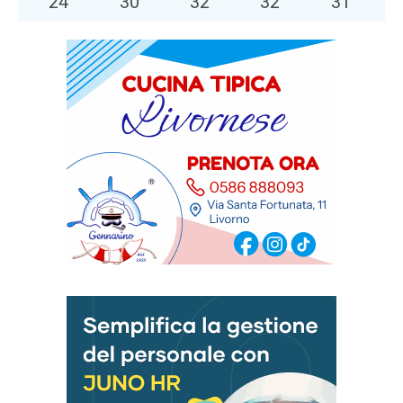
24
°
30
°
32
°
32
°
31
°