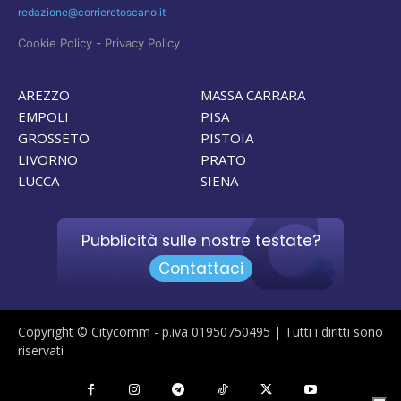
redazione@corrieretoscano.it
-
Cookie Policy
Privacy Policy
AREZZO
MASSA CARRARA
EMPOLI
PISA
GROSSETO
PISTOIA
LIVORNO
PRATO
LUCCA
SIENA
Pubblicità sulle nostre testate?
Contattaci
Copyright © Citycomm - p.iva 01950750495 | Tutti i diritti sono
riservati