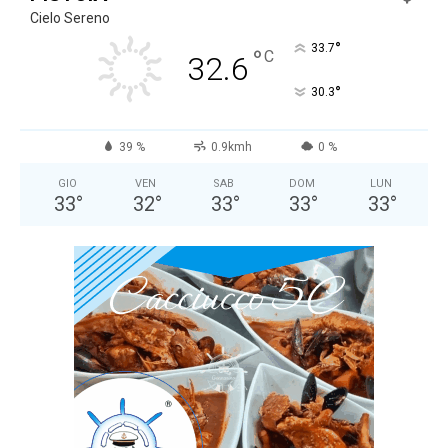
Cielo Sereno
°
33.7
°
C
32.6
°
30.3
39 %
0.9kmh
0 %
GIO
VEN
SAB
DOM
LUN
33
°
32
°
33
°
33
°
33
°