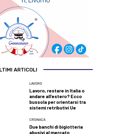
LTIMI ARTICOLI
LAVORO
Lavoro, restare in Italia o
andare all’estero? Ecco
bussola per orientarsi tra
sistemi retributivi Ue
CRONACA
Due banchi di bigiotteria
abusivi al mercato