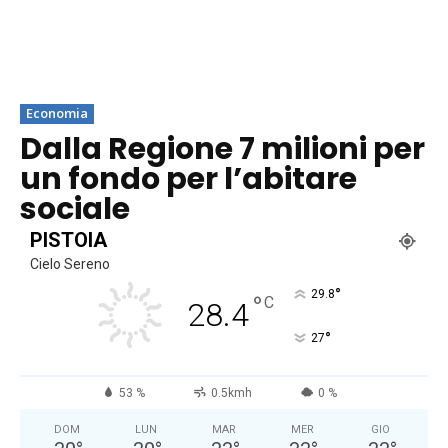
Economia
Dalla Regione 7 milioni per
un fondo per l’abitare
sociale
PISTOIA
Cielo Sereno
°
29.8
°
C
28.4
°
27
53 %
0.5kmh
0 %
DOM
LUN
MAR
MER
GIO