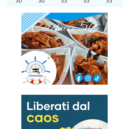
30
°
30
°
33
°
33
°
33
°