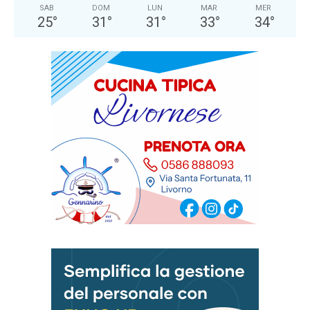
SAB
DOM
LUN
MAR
MER
25
°
31
°
31
°
33
°
34
°