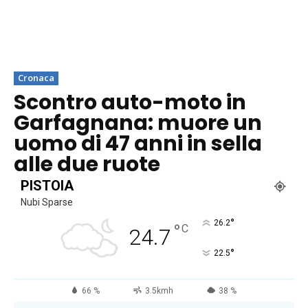
Cronaca
Scontro auto-moto in
Garfagnana: muore un
uomo di 47 anni in sella
alle due ruote
PISTOIA
Nubi Sparse
°
26.2
°
C
24.7
°
22.5
66 %
3.5kmh
38 %