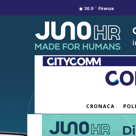
36.9
C
Firenze
CRONACA
POL