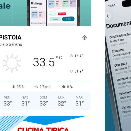
PISTOIA
Cielo Sereno
°
34.9
°
C
33.5
°
31.9
35 %
2.7kmh
0 %
VEN
SAB
DOM
LUN
MAR
33
°
31
°
33
°
32
°
31
°