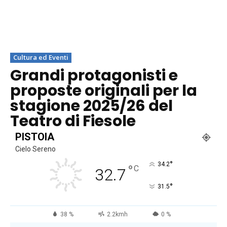
Cultura ed Eventi
Grandi protagonisti e
proposte originali per la
stagione 2025/26 del
Teatro di Fiesole
PISTOIA
Cielo Sereno
°
34.2
°
C
32.7
°
31.5
38 %
2.2kmh
0 %