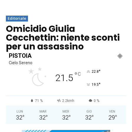
Editoriale
Omicidio Giulia
Cecchettin: niente sconti
per un assassino
PISTOIA
Cielo Sereno
°
22.8
°
C
21.5
°
19.5
71 %
2.2kmh
0 %
LUN
MAR
MER
GIO
VEN
32
°
32
°
32
°
32
°
29
°