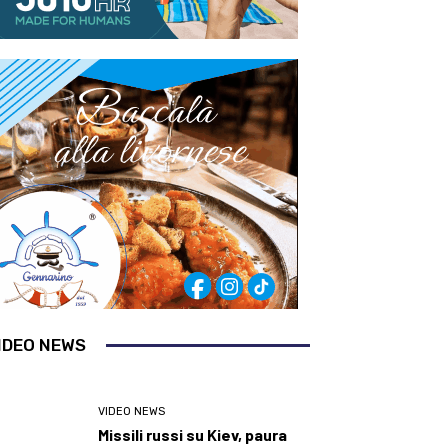
IDEO NEWS
VIDEO NEWS
Missili russi su Kiev, paura