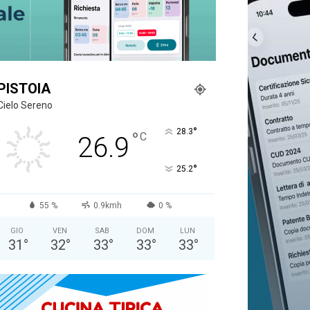
PISTOIA
Cielo Sereno
°
28.3
°
C
26.9
°
25.2
55 %
0.9kmh
0 %
GIO
VEN
SAB
DOM
LUN
31
°
32
°
33
°
33
°
33
°