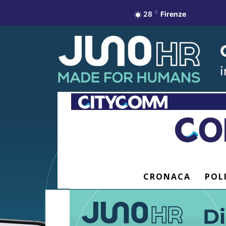
28
C
Firenze
CRONACA
POL