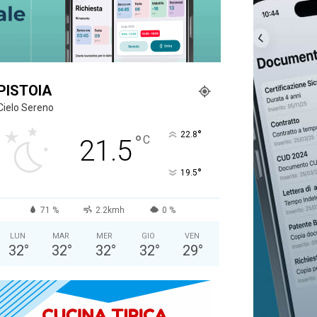
PISTOIA
Cielo Sereno
°
22.8
°
C
21.5
°
19.5
71 %
2.2kmh
0 %
LUN
MAR
MER
GIO
VEN
32
°
32
°
32
°
32
°
29
°