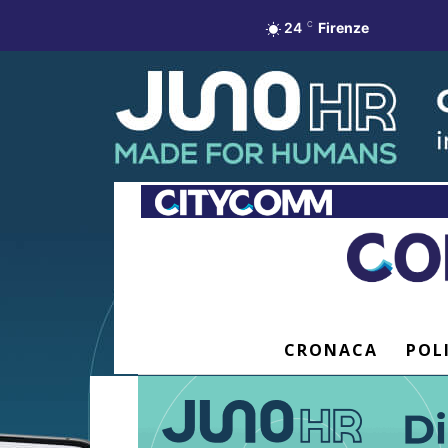
24
C
Firenze
CRONACA
POL