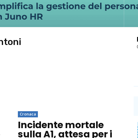
ntoni
Cronaca
Incidente mortale
e
sulla A1, attesa per i