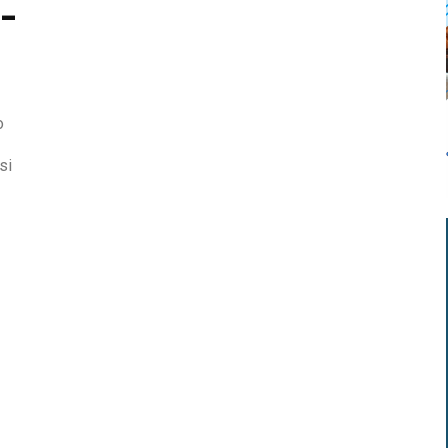
5-
o
si