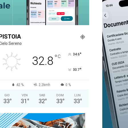
PISTOIA
Cielo Sereno
°
34.6
°
C
32.8
°
30.7
42 %
2.2kmh
0 %
GIO
VEN
SAB
DOM
LUN
33
°
31
°
32
°
33
°
33
°