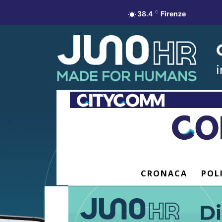
38.4
C
Firenze
CRONACA
POL