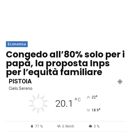
Economia
Congedo all’80% solo per i
papà, la proposta Inps
per l’equità familiare
PISTOIA
Cielo Sereno
°
22
°
C
20.1
°
18.9
77 %
0.9kmh
3 %