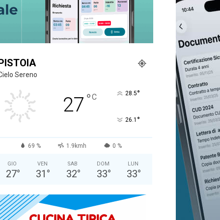
PISTOIA
Cielo Sereno
°
28.5
°
C
27
°
26.1
69 %
1.9kmh
0 %
GIO
VEN
SAB
DOM
LUN
27
°
31
°
32
°
33
°
33
°