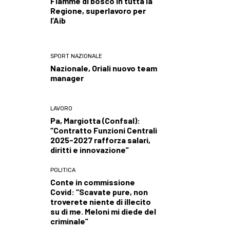
Fiamme di bosco in tutta la
Regione, superlavoro per
l’Aib
SPORT NAZIONALE
Nazionale, Oriali nuovo team
manager
LAVORO
Pa, Margiotta (Confsal):
“Contratto Funzioni Centrali
2025-2027 rafforza salari,
diritti e innovazione”
POLITICA
Conte in commissione
Covid: “Scavate pure, non
troverete niente di illecito
su di me. Meloni mi diede del
criminale”