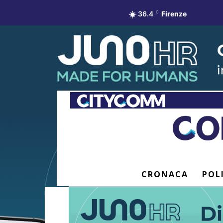
36.4
C
Firenze
CRONACA
POL