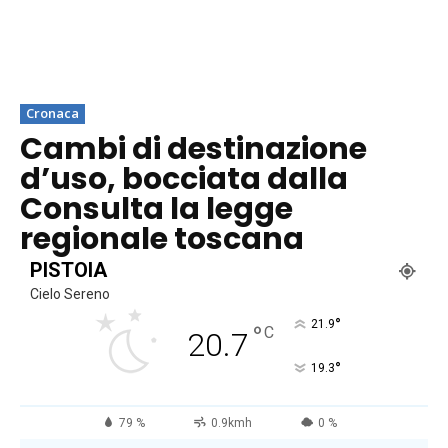
Cronaca
Cambi di destinazione
d’uso, bocciata dalla
Consulta la legge
regionale toscana
PISTOIA
Cielo Sereno
°
21.9
°
C
20.7
°
19.3
79 %
0.9kmh
0 %