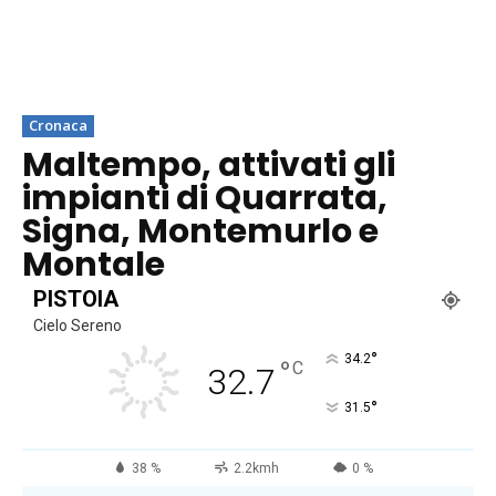
Cronaca
Maltempo, attivati gli
impianti di Quarrata,
Signa, Montemurlo e
Montale
PISTOIA
Cielo Sereno
°
34.2
°
C
32.7
°
31.5
38 %
2.2kmh
0 %