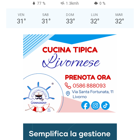
77 %
1.3kmh
0 %
VEN
SAB
DOM
LUN
MAR
31
°
31
°
33
°
32
°
32
°