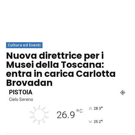
Cultura ed Eventi
Nuova direttrice per i
Musei della Toscana:
entra in carica Carlotta
Brovadan
PISTOIA
Cielo Sereno
°
28.3
°
C
26.9
°
25.2