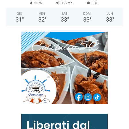
55 %
0.9kmh
0 %
GIO
VEN
SAB
DOM
LUN
31
°
32
°
33
°
33
°
33
°