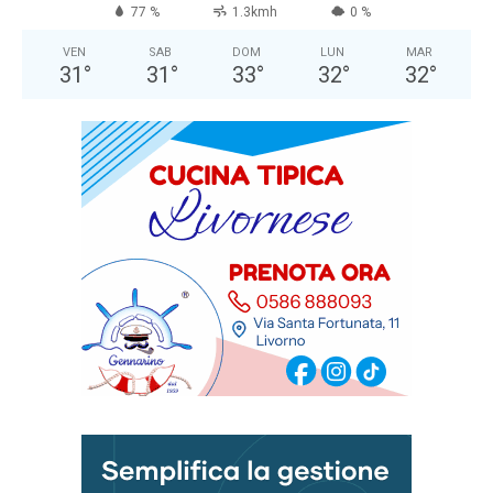
77 %
1.3kmh
0 %
VEN
SAB
DOM
LUN
MAR
31
°
31
°
33
°
32
°
32
°