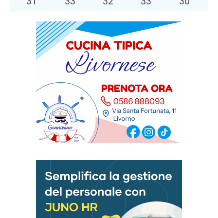
31
°
33
°
32
°
33
°
30
°