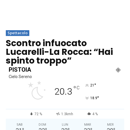
Spettacolo
Scontro infuocato
Lucarelli-La Rocca: “Hai
spinto troppo”
PISTOIA
Cielo Sereno
°
21
°
C
20.3
°
18.9
72 %
1.3kmh
4 %
SAB
DOM
LUN
MAR
MER