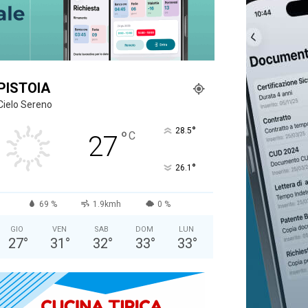
PISTOIA
Cielo Sereno
°
28.5
°
C
27
°
26.1
69 %
1.9kmh
0 %
GIO
VEN
SAB
DOM
LUN
27
°
31
°
32
°
33
°
33
°