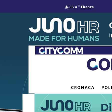
36.4
C
Firenze
CRONACA
POL