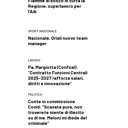
Fiamme di bosco in tutta la
Regione, superlavoro per
l’Aib
SPORT NAZIONALE
Nazionale, Oriali nuovo team
manager
LAVORO
Pa, Margiotta (Confsal):
“Contratto Funzioni Centrali
2025-2027 rafforza salari,
diritti e innovazione”
POLITICA
Conte in commissione
Covid: “Scavate pure, non
troverete niente di illecito
su di me. Meloni mi diede del
criminale”