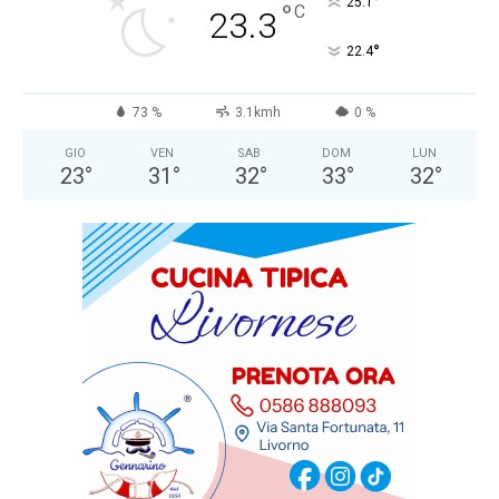
°
25.1
°
C
23.3
°
22.4
73 %
3.1kmh
0 %
GIO
VEN
SAB
DOM
LUN
23
°
31
°
32
°
33
°
32
°