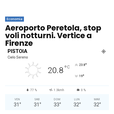
Economia
Aeroporto Peretola, stop
voli notturni. Vertice a
Firenze
PISTOIA
Cielo Sereno
°
23.8
°
C
20.8
°
19
77 %
1.3kmh
0 %
VEN
SAB
DOM
LUN
MAR
31
°
31
°
33
°
32
°
32
°