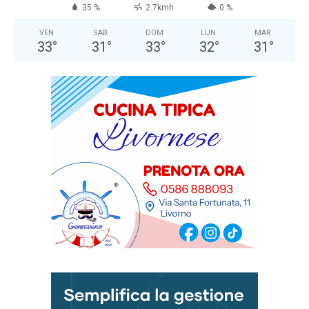
35 %
2.7kmh
0 %
VEN
SAB
DOM
LUN
MAR
33
°
31
°
33
°
32
°
31
°