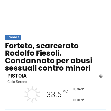
Cronaca
Forteto, scarcerato
Rodolfo Fiesoli.
Condannato per abusi
sessuali contro minori
PISTOIA
Cielo Sereno
°
34.9
°
C
33.5
°
31.9