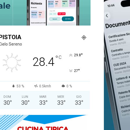
PISTOIA
Cielo Sereno
°
29.8
°
C
28.4
°
27
53 %
0.5kmh
0 %
DOM
LUN
MAR
MER
GIO
30
°
30
°
33
°
33
°
33
°