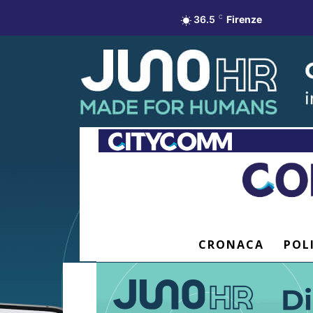
36.5
C
Firenze
CRONACA
POL