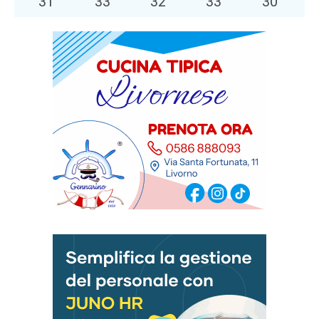
31
°
33
°
32
°
33
°
30
°