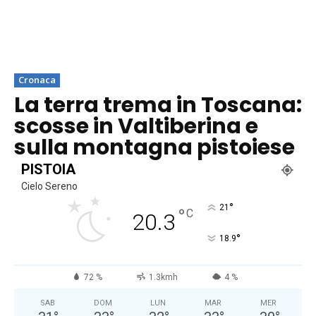
Cronaca
La terra trema in Toscana:
scosse in Valtiberina e
sulla montagna pistoiese
PISTOIA
Cielo Sereno
°
21
°
C
20.3
°
18.9
72 %
1.3kmh
4 %
SAB
DOM
LUN
MAR
MER