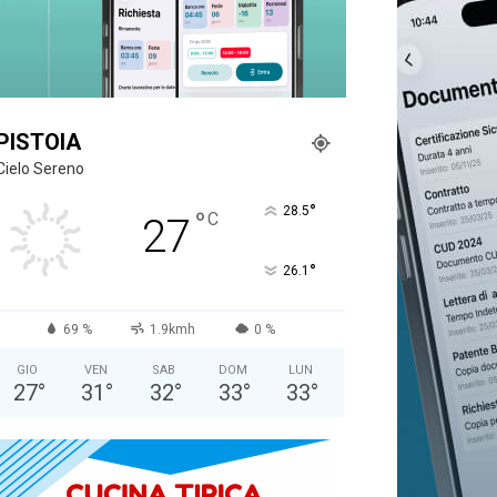
PISTOIA
Cielo Sereno
°
28.5
°
C
27
°
26.1
69 %
1.9kmh
0 %
GIO
VEN
SAB
DOM
LUN
27
°
31
°
32
°
33
°
33
°