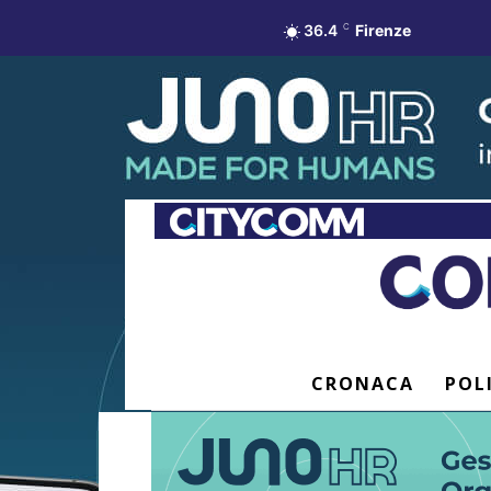
36.4
C
Firenze
CRONACA
POL