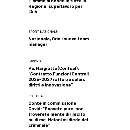
Fiamme di bosco in tutta la
Regione, superlavoro per
l’Aib
SPORT NAZIONALE
Nazionale, Oriali nuovo team
manager
LAVORO
Pa, Margiotta (Confsal):
“Contratto Funzioni Centrali
2025-2027 rafforza salari,
diritti e innovazione”
POLITICA
Conte in commissione
Covid: “Scavate pure, non
troverete niente di illecito
su di me. Meloni mi diede del
criminale”