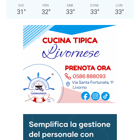
GIO
VEN
SAB
DOM
LUN
31
°
32
°
33
°
33
°
33
°