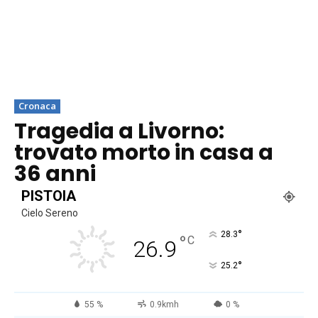
Cronaca
Tragedia a Livorno:
trovato morto in casa a
36 anni
PISTOIA
Cielo Sereno
°
28.3
°
C
26.9
°
25.2
55 %
0.9kmh
0 %