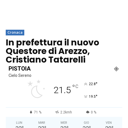
Cronaca
In prefettura il nuovo
Questore di Arezzo,
Cristiano Tatarelli
PISTOIA
Cielo Sereno
°
22.8
°
C
21.5
°
19.5
71 %
2.2kmh
0 %
LUN
MAR
MER
GIO
VEN