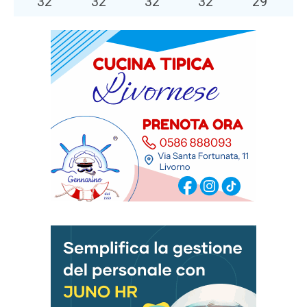
32
°
32
°
32
°
32
°
29
°