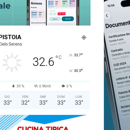
PISTOIA
Cielo Sereno
°
33.7
°
C
32.6
°
30.3
39 %
0.9kmh
0 %
GIO
VEN
SAB
DOM
LUN
33
°
32
°
33
°
33
°
33
°