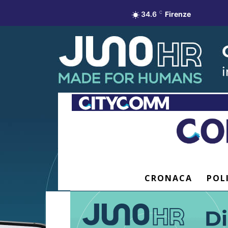
34.6
C
Firenze
CRONACA
POL