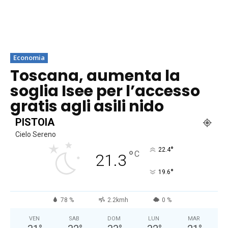
Economia
Toscana, aumenta la
soglia Isee per l’accesso
gratis agli asili nido
PISTOIA
Cielo Sereno
°
22.4
°
C
21.3
°
19.6
78 %
2.2kmh
0 %
VEN
SAB
DOM
LUN
MAR