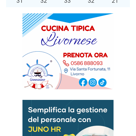
31
°
32
°
33
°
32
°
21
°