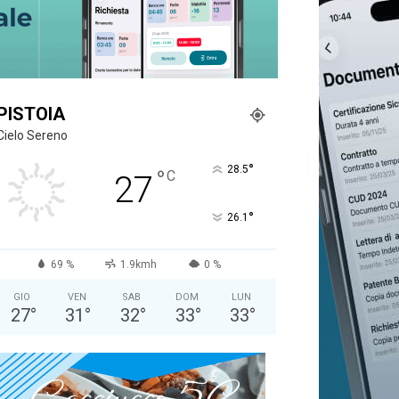
PISTOIA
Cielo Sereno
°
28.5
°
C
27
°
26.1
69 %
1.9kmh
0 %
GIO
VEN
SAB
DOM
LUN
27
°
31
°
32
°
33
°
33
°