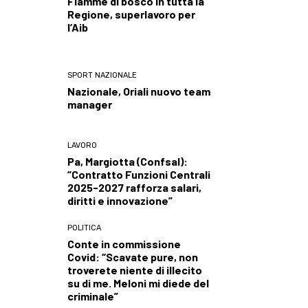
Fiamme di bosco in tutta la
Regione, superlavoro per
l’Aib
SPORT NAZIONALE
Nazionale, Oriali nuovo team
manager
LAVORO
Pa, Margiotta (Confsal):
“Contratto Funzioni Centrali
2025-2027 rafforza salari,
diritti e innovazione”
POLITICA
Conte in commissione
Covid: “Scavate pure, non
troverete niente di illecito
su di me. Meloni mi diede del
criminale”