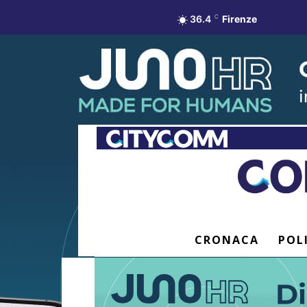
36.4
C
Firenze
CRONACA
POL