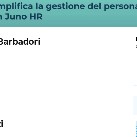
Barbadori
i